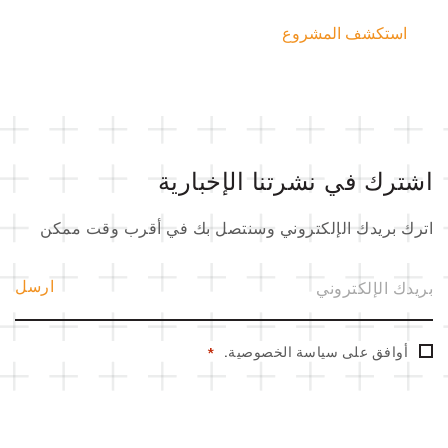
استكشف المشروع
اشترك في نشرتنا الإخبارية
اترك بريدك الإلكتروني وسنتصل بك في أقرب وقت ممكن
ا
ارسل
ل
ب
ر
ي
ا
د
أوافق على
سياسة الخصوصية
.
*
ل
ا
م
ل
و
إ
ا
ل
ف
ك
ق
ت
ة
ر